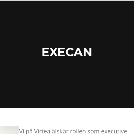
EXECAN
Vi på Virtea älskar rollen som executive