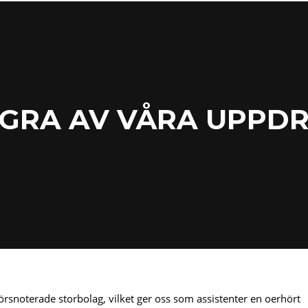
GRA AV VÅRA UPPD
börsnoterade storbolag, vilket ger oss som assistenter en oerhört