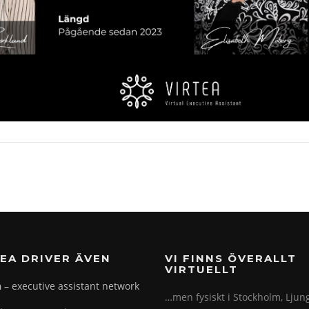
EA DRIVER ÄVEN
VI FINNS ÖVERALLT
VIRTUELLT
n
– executive assistant network
…men fysiskt i Stockholm, Ljung