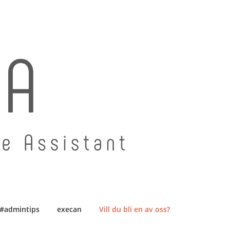
#admintips
execan
Vill du bli en av oss?