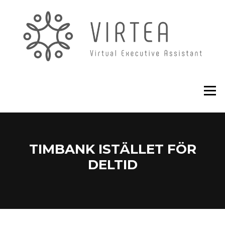
Hoppa
till
innehåll
Meny
TIMBANK ISTÄLLET FÖR
DELTID