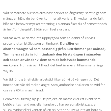
Vårt samarbete blir som allra bäst när det är långsiktigt, samtidigt som
mängden hjälp du behöver kommer att variera. En vecka har du fullt
blås och behöver mycket stöttning. En annan åker du på semester och
är helt ”off the grid”. Sådär som livet ska vara.
Virteas avtal är därför inte uppbyggda som en deltid på en viss
procent, utan istället som en timbank.
Du väljer en
abonnemangsnivå som passar dig (från 8-80 timmar per månad).
Timmarna sätts in i din timbank den första dagen i månaden
och sedan använder vi dem som de behövs de kommande
veckorna.
Hur, när och till vad, det bestämmer vi tillsammans längs
vägen.
Vår tid för dig är effektiv arbetstid, fikar gör vi på vår egen tid. Det
innebär att vår tid räcker längre. Som jämförelse brukar en halvtid för
oss vara 60 timmar/månad.
Behöver du tillfällig hjälp? Ett projekt, en mässa eller ett event som
behöver tas hand om, eller kanske du har personalbrist p.g.a. en
sjukskrivning eller i väntan på en rekrytering? Tveka inte att höra av